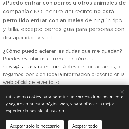
¿Puedo entrar con perros u otros animales de
compañía?
no está
NO, dentro del recinto
permitido entrar con animales
de ningún tipo
y talla, excepto perros guía para personas con
discapacidad visual.
¿Cómo puedo aclarar las dudas que me quedan?
Puedes escribir un correo electrónico a
news@italcamara-es.com
. Antes de contactarnos, te
rogamos leer bien toda la información presente en la
web oficial del evento :-)
Utilizamos cookies para permitir un correcto funcionamiento
y seguro en nuestra página web, y para ofrecer la mejor
experiencia posible al usuario.
Página realizada por la Cámara de Comercio e Industria Italiana
para España. Todos los derechos reservados
Aceptar solo lo necesario
Aceptar todo
Cookies