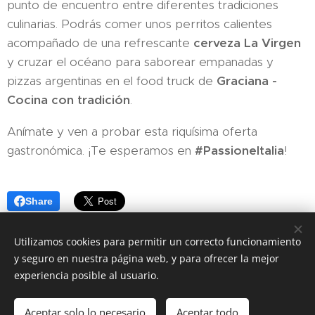
punto de encuentro entre diferentes tradiciones
culinarias. Podrás comer unos perritos calientes
acompañado de una refrescante
cerveza La Virgen
y cruzar el océano para saborear empanadas y
pizzas argentinas en el food truck de
Graciana -
Cocina con tradición
.
Anímate y ven a probar esta riquísima oferta
gastronómica. ¡Te esperamos en
#PassioneItalia
!
Share
Utilizamos cookies para permitir un correcto funcionamiento
y seguro en nuestra página web, y para ofrecer la mejor
experiencia posible al usuario.
Página realizada por la Cámara de Comercio e Industria Italiana
para España. Todos los derechos reservados
Aceptar solo lo necesario
Aceptar todo