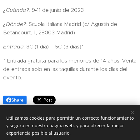
¿Cuándo?:
9-11 de junio de 2023
¿Dónde?:
Scuola Italiana Madrid (c/ Agustín de
Betancourt, 1, 28003 Madrid)
Entrada
: 3€ (1 día) – 5€ (3 días)*
* Entrada gratuita para los menores de 14 años. Venta
de entrada solo en las taquillas durante los días del
evento.
Share
Utilizamos cookies para permitir un correcto funcionamiento
y seguro en nuestra página web, y para ofrecer la mejor
experiencia posible al usuario.
Página realizada por la Cámara de Comercio e Industria Italiana