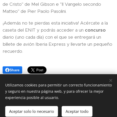
de Cristo" de Mel Gibson e "Il Vangelo secondo
Matteo" de Pier Paolo Pasolini.
¡Además no te pierdas esta iniciativa! Acércate a la
caseta del ENIT y podrás acceder a un
concurso
diario (uno cada día) con el que se entregará un
billete de avión Iberia Express y llevarte un pequeño
recuerdo.
Share
Utilizamos cookies para permitir un correcto funcionamiento
y seguro en nuestra página web, y para ofrecer la mejor
experiencia posible al usuario.
Página realizada por la Cámara de Comercio e Industria Italiana
para España. Todos los derechos reservados
Aceptar solo lo necesario
Aceptar todo
Cookies